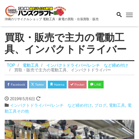
Me
沖縄のリサイクルショップ 電動工具・家電の買取・出張買取・販売
買取・販売で主力の電動工
具、インパクトドライバー
TOP
電動工具
インパクトドライバー/レンチ など締め付け
買取・販売で主力の電動工具、インパクトドライバー
Facebook
Twitter
Hatena
Pocket
LINE
2019年5月6日
インパクトドライバー/レンチ など締め付け
,
ブログ
,
電動工具
,
電
動工具その他