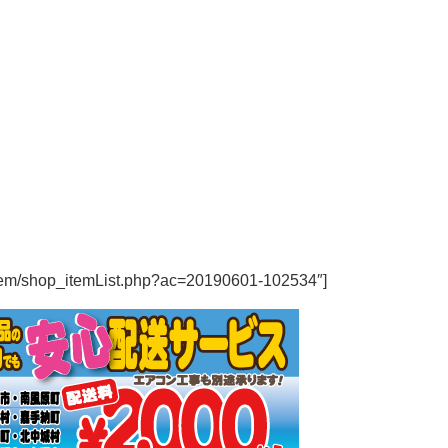
/item/shop_itemList.php?ac=20190601-102534″]