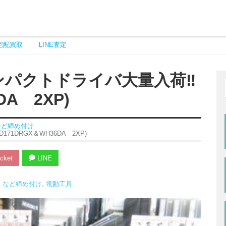
宅配買取
LINE査定
インパクトドライバ大量入荷‼
DA 2XP)
など締め付け
71DRGX＆WH36DA 2XP)
cket
LINE
 など締め付け
,
電動工具