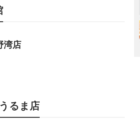
館
野湾店
うるま店