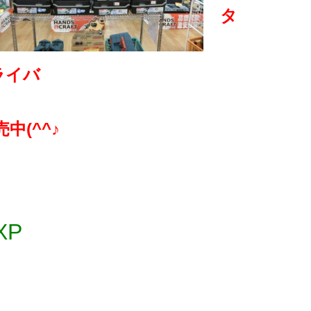
タ
ドライバ
中(^^♪
XP