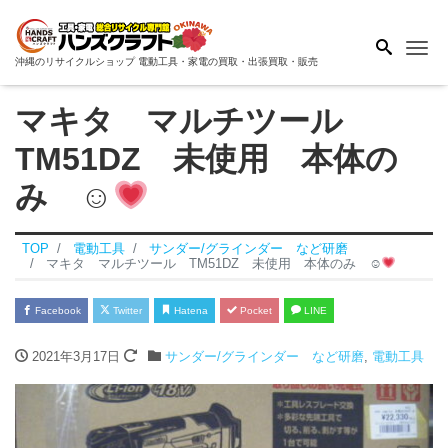
Me
沖縄のリサイクルショップ 電動工具・家電の買取・出張買取・販売
マキタ マルチツール
TM51DZ 未使用 本体の
み ☺
TOP
電動工具
サンダー/グラインダー など研磨
マキタ マルチツール TM51DZ 未使用 本体のみ ☺
Facebook
Twitter
Hatena
Pocket
LINE
2021年3月17日
サンダー/グラインダー など研磨
,
電動工具