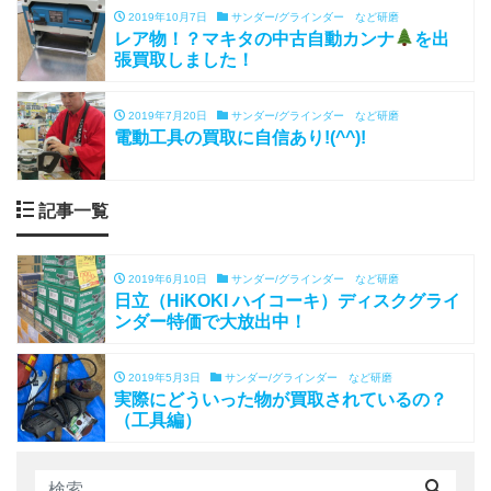
2019年10月7日
サンダー/グラインダー など研磨
レア物！？マキタの中古自動カンナ
を出
張買取しました！
2019年7月20日
サンダー/グラインダー など研磨
電動工具の買取に自信あり!(^^)!
記事一覧
2019年6月10日
サンダー/グラインダー など研磨
日立（HiKOKI ハイコーキ）ディスクグライ
ンダー特価で大放出中！
2019年5月3日
サンダー/グラインダー など研磨
実際にどういった物が買取されているの？
（工具編）