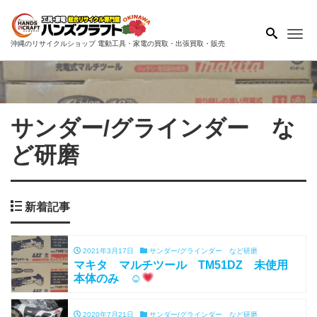
Me
沖縄のリサイクルショップ 電動工具・家電の買取・出張買取・販売
サンダー/グラインダー な
ど研磨
新着記事
2021年3月17日
サンダー/グラインダー など研磨
マキタ マルチツール TM51DZ 未使用
本体のみ ☺
2020年7月21日
サンダー/グラインダー など研磨