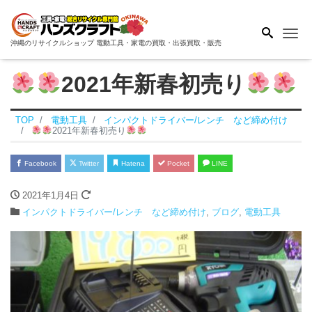
Me
沖縄のリサイクルショップ 電動工具・家電の買取・出張買取・販売
2021年新春初売り
TOP
電動工具
インパクトドライバー/レンチ など締め付け
2021年新春初売り
Facebook
Twitter
Hatena
Pocket
LINE
2021年1月4日
インパクトドライバー/レンチ など締め付け
,
ブログ
,
電動工具