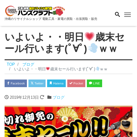
Me
沖縄のリサイクルショップ 電動工具・家電の買取・出張買取・販売
いよいよ・・明日
歳末セ
ール行います(ﾟ∀ﾟ)
ｗｗ
TOP
ブログ
いよいよ・・明日
歳末セール行います(ﾟ∀ﾟ)
ｗｗ
Facebook
Twitter
Hatena
Pocket
LINE
2019年12月13日
ブログ