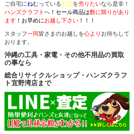
ご自宅に
ね
むっている
お宝
を
売りたい
なら是非！
ハンズクラフト
へ
！セール商品は
数に限りがあり
ます
！お早めに
お越し下さい
！！！
スタッフ
一同
皆さまのお越しを
心より
お待ちして
おります。
沖縄の工具・家電・その他不用品の買取
の事なら
総合リサイクルショップ・ハンズクラフ
ト宜野湾店まで