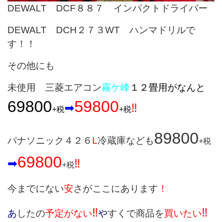
DEWALT DCF８８７ インパクトドライバー
DEWALT DCH２７３WT ハンマドリルで
す！！
その他にも
未使用 三菱エアコン
霧ケ峰
１２畳用がなんと
69800
59800
➡
‼
+税
+税
89800
パナソニック４２６
L
冷蔵庫なども
+税
69800
➡
‼
+
税
今までにない
安
さがここにあります
！
‼
‼
あ
したの
予定がない
や
すくで商品を
買いたい