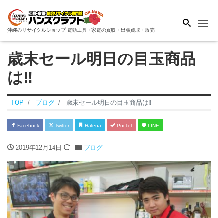
Me
沖縄のリサイクルショップ 電動工具・家電の買取・出張買取・販売
歳末セール明日の目玉商品
は‼
TOP
ブログ
歳末セール明日の目玉商品は‼
Facebook
Twitter
Hatena
Pocket
LINE
2019年12月14日
ブログ