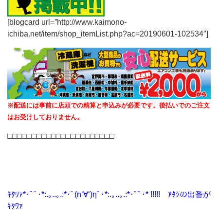
[blogcard url=”http://www.kaimono-
ichiba.net/item/shop_itemList.php?ac=20190601-102534″]
※配送には事前に店頭での精算と申込みが必要です。後払いでのご注文
はお受けしておりません。
□□□□□□□□□□□□□□□□□□□□□□
ｷﾀﾜｧ*･ﾟﾟ･*:.｡..｡.:*･ﾟ(n‘∀‘)ηﾟ･*:.｡..｡.:*･ﾟﾟ･* !!!!! ｱﾀｼの出番が
ｷﾀﾜｧ