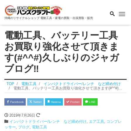
Me
沖縄のリサイクルショップ 電動工具・家電の買取・出張買取・販売
電動工具、バッテリー工具
お買取り強化させて頂きま
す(#^^#)久しぶりのジャガ
ブログ‼
TOP
電動工具
インパクトドライバー/レンチ など締め付け
電動工具、バッテリー工具お買取り強化させて頂きます(#^^#)久しぶりのジャガブログ‼
Facebook
Twitter
Hatena
Pocket
LINE
2019年7月26日
インパクトドライバー/レンチ など締め付け
,
エア工具
,
コンプレ
ッサー
,
ブログ
,
電動工具