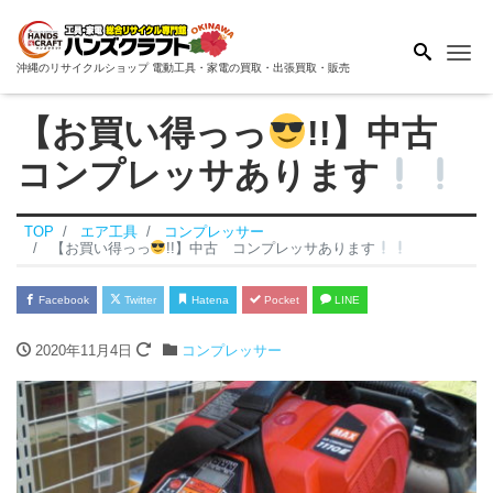
Me
沖縄のリサイクルショップ 電動工具・家電の買取・出張買取・販売
【お買い得っっ
!!】中古
コンプレッサあります
TOP
エア工具
コンプレッサー
【お買い得っっ
!!】中古 コンプレッサあります
Facebook
Twitter
Hatena
Pocket
LINE
2020年11月4日
コンプレッサー