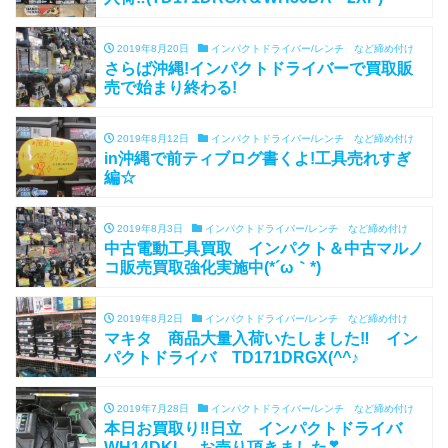
2019年8月20日
インパクトドライバー/レンチ など締め付け
さらば沖縄!インパクトドライバーで買取販
売で始まり終わる!
2019年8月12日
インパクトドライバー/レンチ など締め付け
in沖縄で前ティブログ書くよ!工具売れすぎ
編☆
2019年8月3日
インパクトドライバー/レンチ など締め付け
中古電動工具買取 インパクト＆中古マルノ
コ販売買取強化実施中(*´ω｀*)
2019年8月2日
インパクトドライバー/レンチ など締め付け
マキタ 商品大量入荷いたしました‼ イン
パクトドライバ TD171DRGX(^^♪
2019年7月28日
インパクトドライバー/レンチ など締め付け
本日お買取り‼日立 インパクトドライバ
WH14DKL お売り頂きました❣