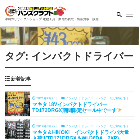
Me
沖縄のリサイクルショップ 電動工具・家電の買取・出張買取・販売
タグ:
インパクトドライバー
新着記事
2021年9月20日
インパクトドライバー/レンチ など締め付け
マキタ 18Vインパクトドライバー
TD172DRGX期間限定セール中でーす
2019年8月29日
インパクトドライバー/レンチ など締め付け
マキタ＆HIKOKI インパクトドライバ大量
入荷‼(TD171DRGX＆WH36DA 2XP)