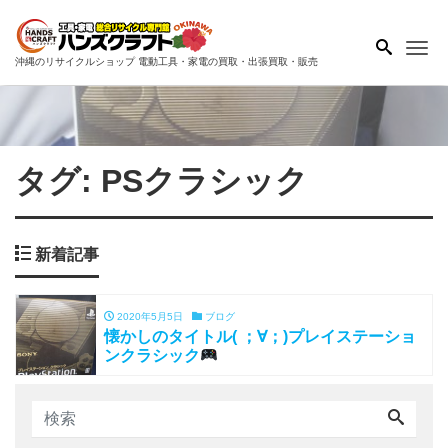
Me
沖縄のリサイクルショップ 電動工具・家電の買取・出張買取・販売
タグ:
PSクラシック
新着記事
2020年5月5日
ブログ
懐かしのタイトル( ；∀；)プレイステーショ
ンクラシック