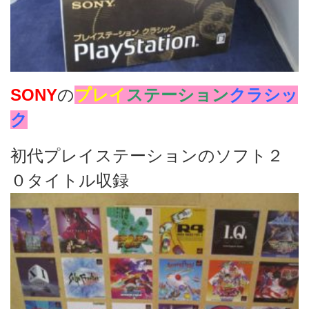
SONY
の
プレイ
ステーション
クラシッ
ク
初代プレイステーションのソフト２
０タイトル収録