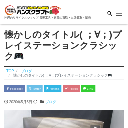
Me
沖縄のリサイクルショップ 電動工具・家電の買取・出張買取・販売
懐かしのタイトル( ；∀；)プ
レイステーションクラシッ
ク
TOP
ブログ
懐かしのタイトル( ；∀；)プレイステーションクラシック
Facebook
Twitter
Hatena
Pocket
LINE
2020年5月5日
ブログ