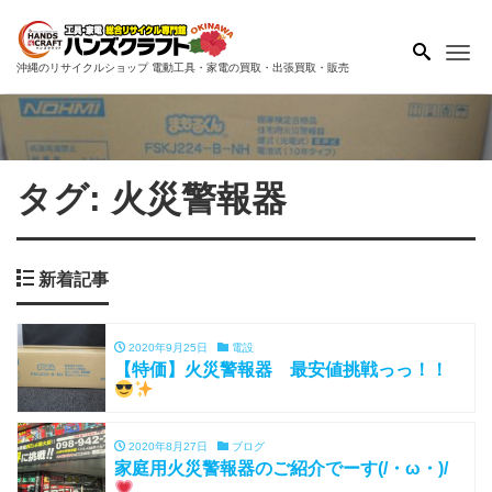
Me
沖縄のリサイクルショップ 電動工具・家電の買取・出張買取・販売
タグ:
火災警報器
新着記事
2020年9月25日
電設
【特価】火災警報器 最安値挑戦っっ！！
2020年8月27日
ブログ
家庭用火災警報器のご紹介でーす(/・ω・)/