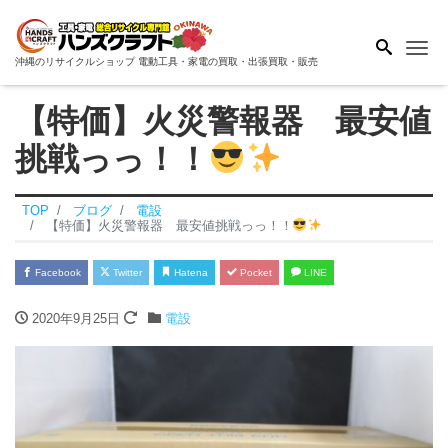
Me
沖縄のリサイクルショップ 電動工具・家電の買取・出張買取・販売
【特価】火災警報器 最安値
挑戦っっ！！
TOP
ブログ
電設
【特価】火災警報器 最安値挑戦っっ！！
Facebook
Twitter
Hatena
Pocket
LINE
2020年9月25日
電設