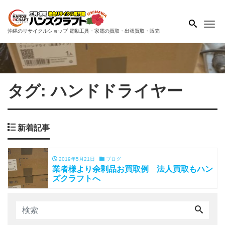
Me
沖縄のリサイクルショップ 電動工具・家電の買取・出張買取・販売
タグ:
ハンドドライヤー
新着記事
2019年5月21日
ブログ
業者様より余剰品お買取例 法人買取もハン
ズクラフトへ