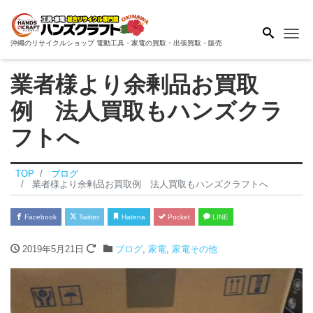
Me
沖縄のリサイクルショップ 電動工具・家電の買取・出張買取・販売
業者様より余剰品お買取
例 法人買取もハンズクラ
フトへ
TOP
ブログ
業者様より余剰品お買取例 法人買取もハンズクラフトへ
Facebook
Twitter
Hatena
Pocket
LINE
2019年5月21日
ブログ
,
家電
,
家電その他