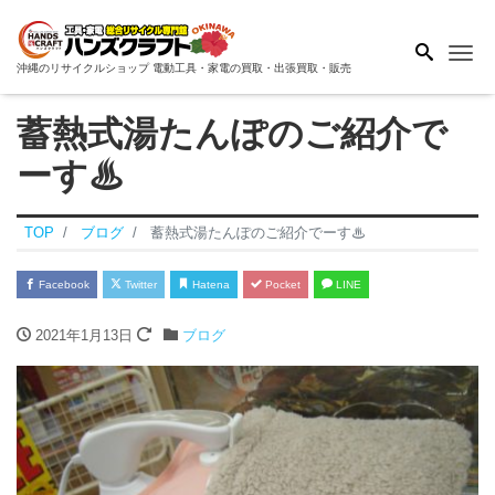
Me
沖縄のリサイクルショップ 電動工具・家電の買取・出張買取・販売
蓄熱式湯たんぽのご紹介で
ーす♨
TOP
ブログ
蓄熱式湯たんぽのご紹介でーす♨
Facebook
Twitter
Hatena
Pocket
LINE
2021年1月13日
ブログ