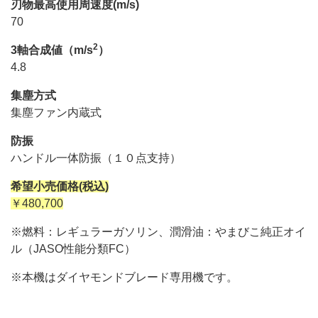
刃物最高使用周速度(m/s)
70
2
3軸合成値（m/s
）
4.8
集塵方式
集塵ファン内蔵式
防振
ハンドル一体防振（１０点支持）
希望小売価格(税込)
￥480,700
※燃料：レギュラーガソリン、潤滑油：やまびこ純正オイ
ル（JASO性能分類FC）
※本機はダイヤモンドブレード専用機です。