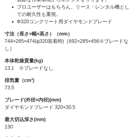
プロユーザーはもちろん、リース・レンタル機とし
ての耐久性も重視。
Φ320コンクリート用ダイヤモンドブレード
寸法（長さ×幅×高さ）（mm）
744×285×474(φ320装着時)［692×285×456※ブレードな
し］
本体乾燥質量(kg)
13.1 ※ブレードなし
排気量（cm³)
73.5
ブレード(外径×内径)(mm)
ダイヤモンドブレード 320×30.5
最大切込深さ(mm)
130