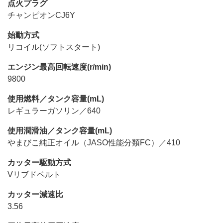
点火プラグ
チャンピオンCJ6Y
始動方式
リコイル(ソフトスタート)
エンジン最高回転速度(r/min)
9800
使用燃料／タンク容量(mL)
レギュラーガソリン／640
使用潤滑油／タンク容量(mL)
やまびこ純正オイル（JASO性能分類FC）／410
カッター駆動方式
Vリブドベルト
カッター減速比
3.56