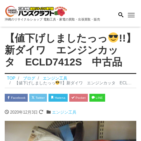
Me
沖縄のリサイクルショップ 電動工具・家電の買取・出張買取・販売
【値下げしましたっっ
!!】
新ダイワ エンジンカッ
タ ECLD7412S 中古品
TOP
ブログ
エンジン工具
【値下げしましたっっ
!!】新ダイワ エンジンカッタ ECLD7412S 中古品
Facebook
Twitter
Hatena
Pocket
LINE
2020年12月3日
エンジン工具