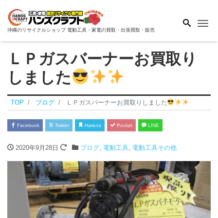
Me
沖縄のリサイクルショップ 電動工具・家電の買取・出張買取・販売
ＬＰガスバーナーお買取り
しました
TOP
ブログ
ＬＰガスバーナーお買取りしました
Facebook
Twitter
Hatena
Pocket
LINE
2020年9月28日
ブログ
,
電動工具
,
電動工具その他