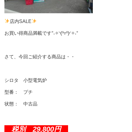
店内SALE
お買い得商品満載です°˖✧◝(⁰▿⁰)◜✧˖°
さて、今回ご紹介する商品は・・
シロタ 小型電気炉
型番： プチ
状態： 中古品
税別 29,800円