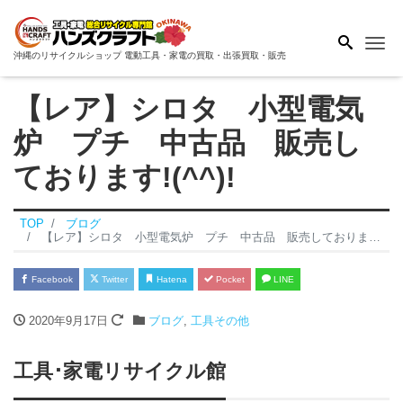
Me
沖縄のリサイクルショップ 電動工具・家電の買取・出張買取・販売
【レア】シロタ 小型電気
炉 プチ 中古品 販売し
ております!(^^)!
TOP
ブログ
【レア】シロタ 小型電気炉 プチ 中古品 販売しております!(^^)!
Facebook
Twitter
Hatena
Pocket
LINE
2020年9月17日
ブログ
,
工具その他
工具･家電リサイクル館