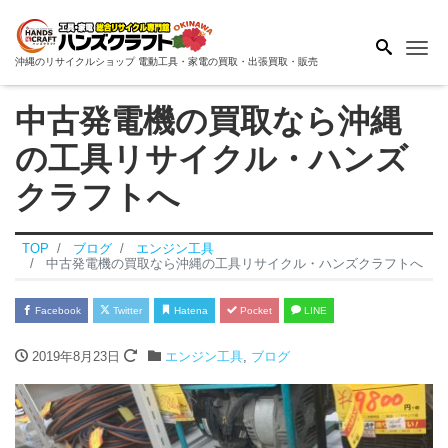
Me
沖縄のリサイクルショップ 電動工具・家電の買取・出張買取・販売
中古発電機の買取なら沖縄
の工具リサイクル・ハンズ
クラフトへ
TOP
ブログ
エンジン工具
中古発電機の買取なら沖縄の工具リサイクル・ハンズクラフトへ
Facebook
Twitter
Hatena
Pocket
LINE
2019年8月23日
エンジン工具
,
ブログ