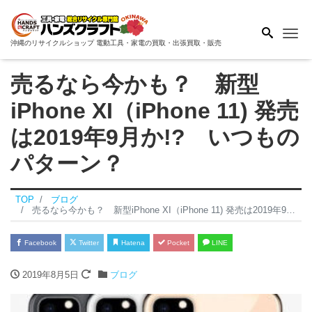
Me
沖縄のリサイクルショップ 電動工具・家電の買取・出張買取・販売
売るなら今かも？ 新型
iPhone XI（iPhone 11) 発売
は2019年9月か!? いつもの
パターン？
TOP
ブログ
売るなら今かも？ 新型iPhone XI（iPhone 11) 発売は2019年9月か!? いつものパターン？
Facebook
Twitter
Hatena
Pocket
LINE
2019年8月5日
ブログ