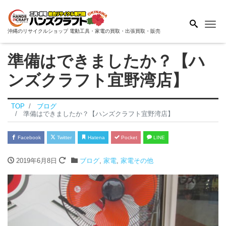
Me
沖縄のリサイクルショップ 電動工具・家電の買取・出張買取・販売
準備はできましたか？【ハ
ンズクラフト宜野湾店】
TOP
ブログ
準備はできましたか？【ハンズクラフト宜野湾店】
Facebook
Twitter
Hatena
Pocket
LINE
2019年6月8日
ブログ
,
家電
,
家電その他