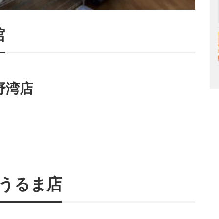
館
野湾店
うるま店