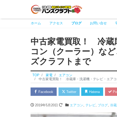
ホーム
アクセス
ブログ
お問い合せ
中古家電買取！ 冷蔵
コン（クーラー）など
ズクラフトまで
TOP
家電
エアコン
中古家電買取！ 冷蔵庫・洗濯機・テレビ・エアコ
Facebook
Twitter
Hatena
Po
2019年5月20日
エアコン
,
テレビ
,
ブログ
,
冷蔵