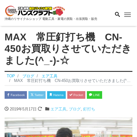
Me
沖縄のリサイクルショップ 電動工具・家電の買取・出張買取・販売
MAX 常圧釘打ち機 CN-
450お買取りさせていただき
ました(^_-)-☆
TOP
ブログ
エア工具
MAX 常圧釘打ち機 CN-450お買取りさせていただきました(^_-)-☆
Facebook
Twitter
Hatena
Pocket
LINE
2019年5月17日
エア工具
,
ブログ
,
釘打ち