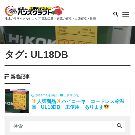
Me
沖縄のリサイクルショップ 電動工具・家電の買取・出張買取・販売
タグ:
UL18DB
新着記事
2021年8月16日
工具その他
人気商品
ハイコーキ コードレス冷温
庫 UL18DB 未使用 あります