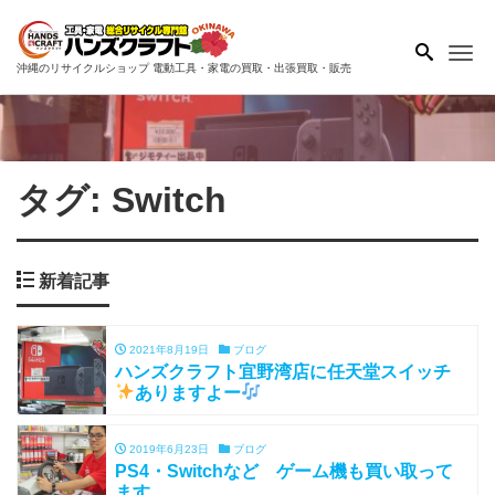
Me
沖縄のリサイクルショップ 電動工具・家電の買取・出張買取・販売
タグ:
Switch
新着記事
2021年8月19日
ブログ
ハンズクラフト宜野湾店に任天堂スイッチ
ありますよー
2019年6月23日
ブログ
PS4・Switchなど ゲーム機も買い取って
ます