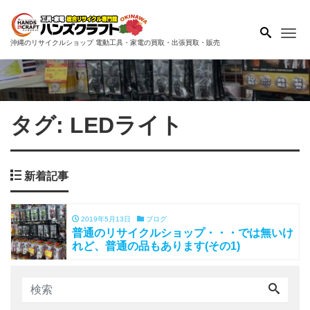
Me
沖縄のリサイクルショップ 電動工具・家電の買取・出張買取・販売
タグ:
LEDライト
新着記事
2019年5月13日
ブログ
普通のリサイクルショップ・・・では無いけ
れど、普通の品もあります(その1)