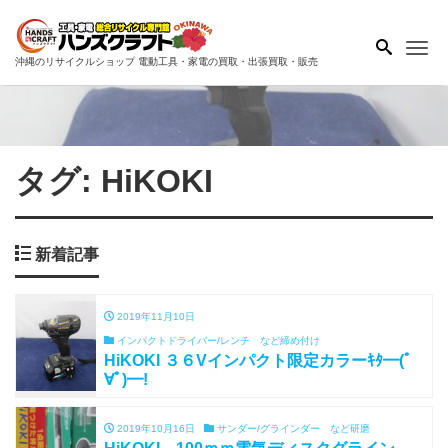
Me
沖縄のリサイクルショップ 電動工具・家電の買取・出張買取・販売
タグ:
HiKOKI
新着記事
2019年11月10日
インパクトドライバー/レンチ など締め付け
HiKOKI ３６Vインパクト限定カラーｷﾀ━(ﾟ
∀ﾟ)━!
2019年10月16日
サンダー/グラインダー など研磨