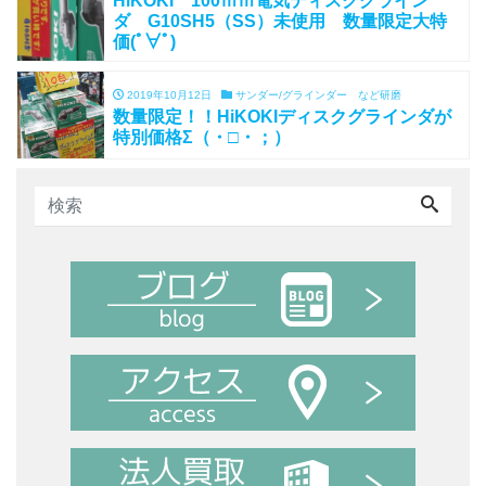
HiKOKI 100ｍｍ電気ディスクグライン
ダ G10SH5（SS）未使用 数量限定大特
価(ﾟ∀ﾟ)
2019年10月12日
サンダー/グラインダー など研磨
数量限定！！HiKOKIディスクグラインダが
特別価格Σ（・□・；）