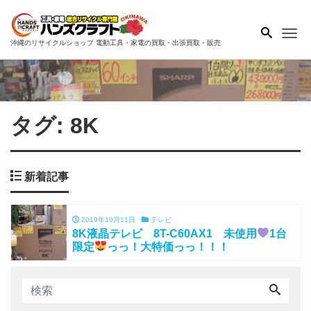
Me
沖縄のリサイクルショップ 電動工具・家電の買取・出張買取・販売
タグ:
8K
新着記事
2019年10月11日
テレビ
8K液晶テレビ 8T-C60AX1 未使用
1台
限定
っっ！大特価っっ！！！