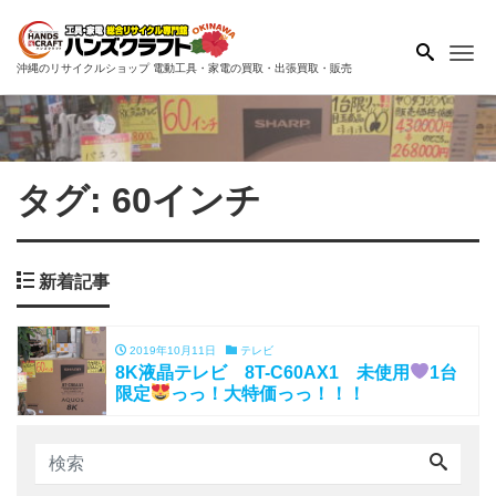
Me
沖縄のリサイクルショップ 電動工具・家電の買取・出張買取・販売
タグ:
60インチ
新着記事
2019年10月11日
テレビ
8K液晶テレビ 8T-C60AX1 未使用
1台
限定
っっ！大特価っっ！！！