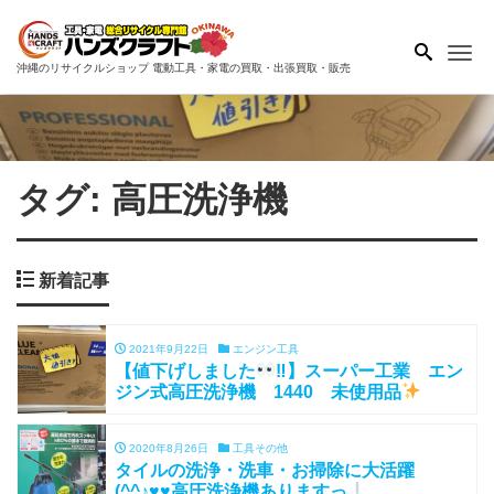
Me
沖縄のリサイクルショップ 電動工具・家電の買取・出張買取・販売
タグ:
高圧洗浄機
新着記事
2021年9月22日
エンジン工具
【値下げしました
‼】スーパー工業 エン
ジン式高圧洗浄機 1440 未使用品
2020年8月26日
工具その他
タイルの洗浄・洗車・お掃除に大活躍
(^^♪♥♥高圧洗浄機ありますっ