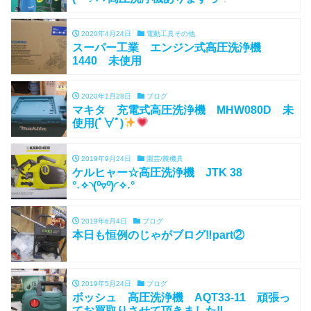
2020年4月24日
電動工具その他
スーパー工業 エンジン式高圧洗浄機
1440 未使用
2020年1月28日
ブログ
マキタ 充電式高圧洗浄機 MHW080D 未
使用(ﾟ∀ﾟ)
2019年9月24日
園芸/農機具
ケルヒャー☆高圧洗浄機 JTK 38
°˖✧◝(⁰▿⁰)◜✧˖°
2019年6月4日
ブログ
本日も恒例のじゃがブログ‼part②
2019年5月24日
ブログ
ボッシュ 高圧洗浄機 AQT33-11 頑張っ
てお買取りさせて頂きました‼