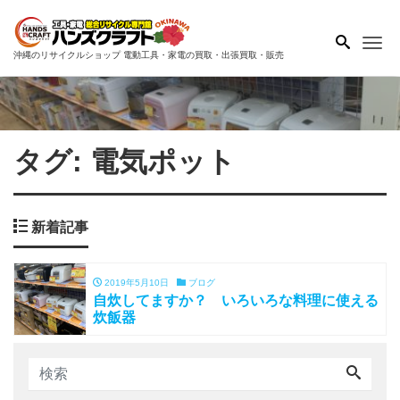
Me
沖縄のリサイクルショップ 電動工具・家電の買取・出張買取・販売
タグ:
電気ポット
新着記事
2019年5月10日
ブログ
自炊してますか？ いろいろな料理に使える
炊飯器