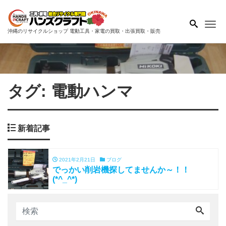
Me
沖縄のリサイクルショップ 電動工具・家電の買取・出張買取・販売
タグ:
電動ハンマ
新着記事
2021年2月21日
ブログ
でっかい削岩機探してませんか～！！
(*^_^*)