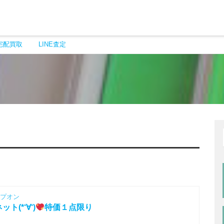
宅配買取
LINE査定
プオン
ト(*‘∀‘)
特価１点限り