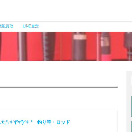
宅配買取
LINE査定
˖✧◝(⁰▿⁰)◜✧˖° 釣り竿・ロッド