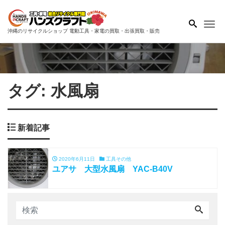
Me
沖縄のリサイクルショップ 電動工具・家電の買取・出張買取・販売
タグ:
水風扇
新着記事
2020年6月11日
工具その他
ユアサ 大型水風扇 YAC-B40V