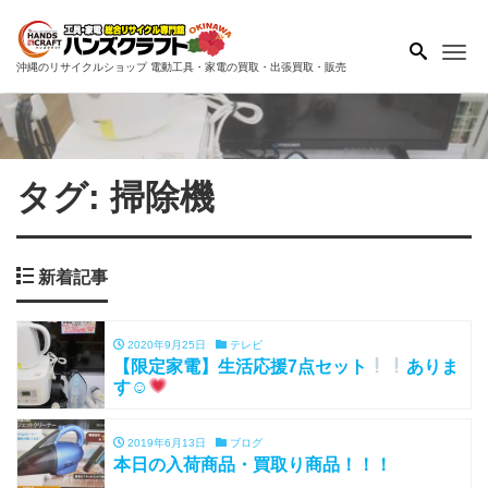
Me
沖縄のリサイクルショップ 電動工具・家電の買取・出張買取・販売
タグ:
掃除機
新着記事
2020年9月25日
テレビ
【限定家電】生活応援7点セット
ありま
す☺
2019年6月13日
ブログ
本日の入荷商品・買取り商品！！！