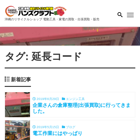
Me
沖縄のリサイクルショップ 電動工具・家電の買取・出張買取・販売
タグ:
延長コード
新着記事
2019年6月29日
エンジン工具
企業さんの倉庫整理(出張買取)に行ってきま
した。
2019年5月15日
ブログ
電工作業にはやっぱり