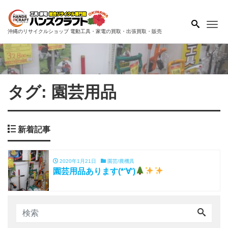
Me
沖縄のリサイクルショップ 電動工具・家電の買取・出張買取・販売
タグ:
園芸用品
新着記事
2020年1月21日
園芸/農機具
園芸用品あります(*‘∀‘)