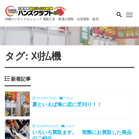
Me
沖縄のリサイクルショップ 電動工具・家電の買取・出張買取・販売
タグ:
刈払機
新着記事
2019年7月4日
ブログ
夏といえば海に恋に芝刈り！！
2019年5月12日
ブログ
いろいろ買取ます。 実際にお買取した商品
のご紹介