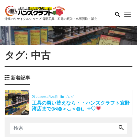
Me
沖縄のリサイクルショップ 電動工具・家電の買取・出張買取・販売
タグ:
中古
新着記事
2020年1月24日
ブログ
工具の買い替えなら・・ハンズクラフト宜野
湾店まで(⋈◍＞◡＜◍)。✧♡