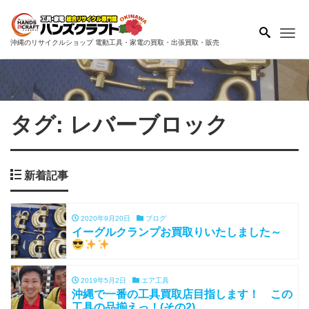
Me
沖縄のリサイクルショップ 電動工具・家電の買取・出張買取・販売
タグ:
レバーブロック
新着記事
2020年9月20日
ブログ
イーグルクランプお買取りいたしました～
2019年5月2日
エア工具
沖縄で一番の工具買取店目指します！ この
工具の品揃えっ！(その2)