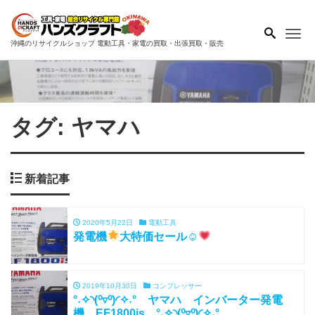
Me
沖縄のリサイクルショップ 電動工具・家電の買取・出張買取・販売
タグ:
ヤマハ
新着記事
2020年5月22日
電動工具
発電機
大特価セール☺
2019年10月30日
コンプレッサー
°˖✧◝(⁰▿⁰)◜✧˖° ヤマハ インバーター発電
機 EF1800is °˖✧◝(⁰▿⁰)◜✧˖°