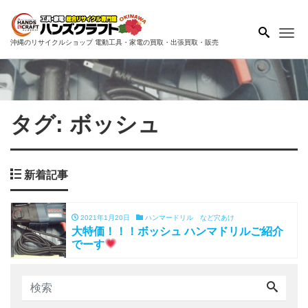
Me
沖縄のリサイクルショップ 電動工具・家電の買取・出張買取・販売
タグ:
ボッシュ
新着記事
2021年1月20日
ハンマードリル など穴あけ
大特価！！！ボッシュ ハンマドリルご紹介
でーす