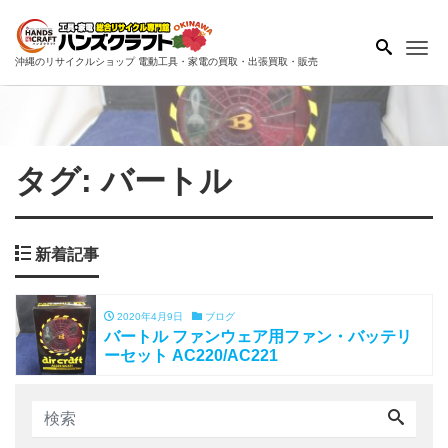
Me
沖縄のリサイクルショップ 電動工具・家電の買取・出張買取・販売
タグ:
バートル
新着記事
2020年4月9日
ブログ
バートル ファンウェア用ファン・バッテリ
ーセット AC220/AC221