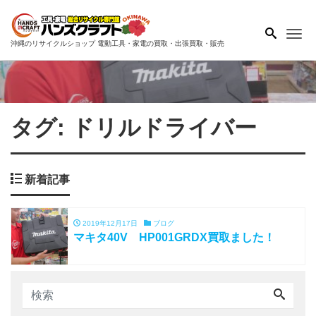
Me
沖縄のリサイクルショップ 電動工具・家電の買取・出張買取・販売
タグ:
ドリルドライバー
新着記事
2019年12月17日
ブログ
マキタ40V HP001GRDX買取ました！