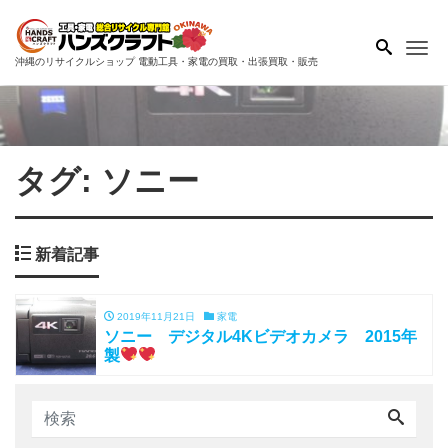
Me
沖縄のリサイクルショップ 電動工具・家電の買取・出張買取・販売
タグ:
ソニー
新着記事
2019年11月21日
家電
ソニー デジタル4Kビデオカメラ 2015年
製