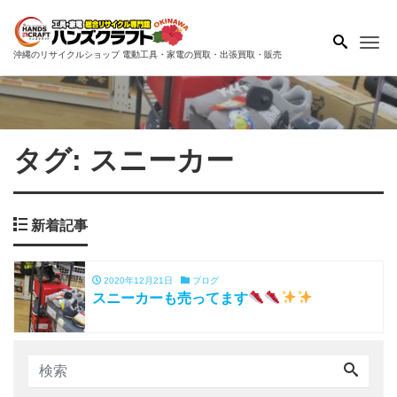
Me
沖縄のリサイクルショップ 電動工具・家電の買取・出張買取・販売
タグ:
スニーカー
新着記事
2020年12月21日
ブログ
スニーカーも売ってます