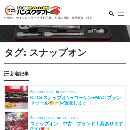
Me
沖縄のリサイクルショップ 電動工具・家電の買取・出張買取・販売
タグ:
スナップオン
新着記事
2020年8月1日
スナップオン
KTC♥スナップオン♥コーケン♥MAC ブラン
ドツール
お買取します
2019年11月7日
スナップオン
スナップオン 中古 ブランド工具あります
(*´з`)